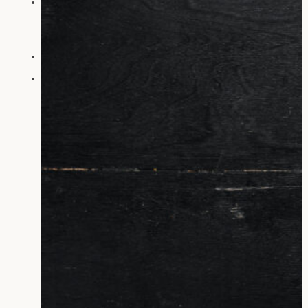
reamotion Outdoors
Outdoorschränke
Außenküchen
Oberhitzegrills
Grills
Unternehmen
Downloads
Kontakt