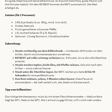
Ein gutes Steak braucht keine Geheimnisse. Es braucht hohe Hitze, gutes Fleisch und
drei Minuten Geduld. Mit dem REYBEEF kommen die 900°C automatisch. Den Rest
erledigst du.
Zutaten (für 2 Personen):
2 Rib-Eye-Steaks (à ca. 300 g, mind. 3 cm dick)
Grobes Meersalz
Frisch gemahlener schwarzer Pfeffer
1 EL hocherhitzbares Öl (z.B. Rapsöl)
Optional: 1 Zweig Rosmarin, 2 Knoblauchzehen
Zubereitung:
Steaks rechtzeitig aus dem Kühlschrank
— mindestens 30 Minuten vor dem
Grillen, damit sie Zimmertemperatur annehmen.
REYBEEF auf volle Leistung vorheizen
(ca. 5 Minuten, bis er die volle Oberhitze
erreicht).
Steaks trocken tupfen, leicht ölen, mit Pfeffer würzen.
Salz erst nach dem
Grillen — sonst zieht es Wasser.
Steak unter die Oberhitze legen.
Bei 900°C reichen pro Seite
60 bis 90
Sekunden
für eine perfekte Kruste.
Vom Rost nehmen, salzen, 3 Minuten ruhen lassen.
Diese Pause ist
entscheidend — der Saft verteilt sich, das Steak wird butterweich.
Tipp vom Grillmeister:
Die richtige Kerntemperatur misst du mit einem Fleischthermometer — Medium-Rare
liegt bei 54°C, Medium bei 58°C. Wer’s einmal so gegrillt hat, will’s nicht mehr anders.