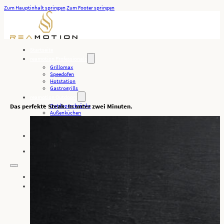
Zum Hauptinhalt springen
Zum Footer springen
Startseite
reamotion Professionals
Grillomax
Speedofen
Hotstation
Gastrogrills
reamotion Outdoors
Das perfekte Steak. In unter zwei Minuten.
Outdoorschränke
Außenküchen
Oberhitzegrills
Grills
Unternehmen
Downloads
Kontakt
Startseite
reamotion Professionals
Grillomax
Speedofen
Hotstation
Gastrogrills