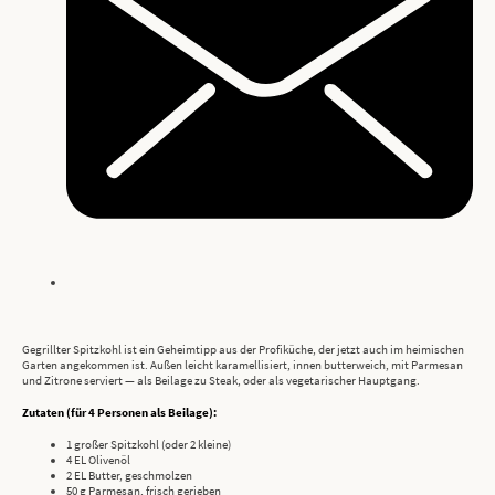
Gegrillter Spitzkohl ist ein Geheimtipp aus der Profiküche, der jetzt auch im heimischen
Garten angekommen ist. Außen leicht karamellisiert, innen butterweich, mit Parmesan
und Zitrone serviert — als Beilage zu Steak, oder als vegetarischer Hauptgang.
Zutaten (für 4 Personen als Beilage):
1 großer Spitzkohl (oder 2 kleine)
4 EL Olivenöl
2 EL Butter, geschmolzen
50 g Parmesan, frisch gerieben