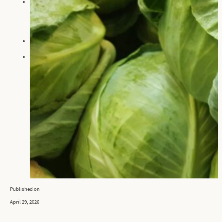
reamotion Outdoors
Outdoorschränke
Außenküchen
Oberhitzegrills
Grills
Unternehmen
Downloads
Kontakt
Published on
April 29, 2026