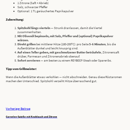
1 Zitrone (Saft + Abrieb)
Salz, schwarzer Pfeffer
Optional: 1 TL geräuchertes Paprikapulver
Zubereitung:
Spitzkohl längs vierteln
— Strunk dranlassen, damit die Viertel
zusammenhalten.
Mit Olivenöl bepinseln, mit Salz, Pfeffer und (optional) Paprikapulver
würzen.
Direkt grillen
bei mittlerer Hitze (180-200°C): pro Seite
5-6 Minuten
, bis die
Außenblätter dunkel und leicht knusprig sind.
Auf einen Teller geben, mit geschmolzener Butter beträufeln
, Zitronensaft
drüber, Parmesan und Zitronenabrieb obenauf.
Sofort servieren
— am besten zu einem REYBEEF-Steak oder Spareribs.
Tipp vom Grillmeister:
Wenn die Außenblätter etwas verkohlen — nicht abschneiden. Genau diese Röstaromen
machen den Unterschied. Spitzkohl verzeiht Hitze überraschend gut.
Vorheriger Beitrag
Garnelen-Spieße mit Knoblauch und Zitrone