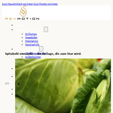
Zum Hauptinhalt springen
Zum Footer springen
Startseite
reamotion Professionals
Grillomax
Speedofen
Hotstation
Gastrogrills
reamotion Outdoors
Spitzkohl vom Grill — die Beilage, die zum Star wird.
Outdoorschränke
Außenküchen
Oberhitzegrills
Grills
Unternehmen
Downloads
Kontakt
Startseite
reamotion Professionals
Grillomax
Speedofen
Hotstation
Gastrogrills