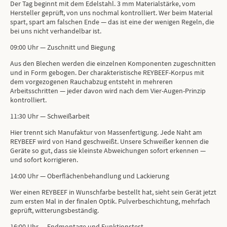
Der Tag beginnt mit dem Edelstahl. 3 mm Materialstärke, vom
Hersteller geprüft, von uns nochmal kontrolliert. Wer beim Material
spart, spart am falschen Ende — das ist eine der wenigen Regeln, die
bei uns nicht verhandelbar ist.
09:00 Uhr — Zuschnitt und Biegung
Aus den Blechen werden die einzelnen Komponenten zugeschnitten
und in Form gebogen. Der charakteristische REYBEEF-Korpus mit
dem vorgezogenen Rauchabzug entsteht in mehreren
Arbeitsschritten — jeder davon wird nach dem Vier-Augen-Prinzip
kontrolliert.
11:30 Uhr — Schweißarbeit
Hier trennt sich Manufaktur von Massenfertigung. Jede Naht am
REYBEEF wird von Hand geschweißt. Unsere Schweißer kennen die
Geräte so gut, dass sie kleinste Abweichungen sofort erkennen —
und sofort korrigieren.
14:00 Uhr — Oberflächenbehandlung und Lackierung
Wer einen REYBEEF in Wunschfarbe bestellt hat, sieht sein Gerät jetzt
zum ersten Mal in der finalen Optik. Pulverbeschichtung, mehrfach
geprüft, witterungsbeständig.
16:00 Uhr — Endmontage und Funktionstest