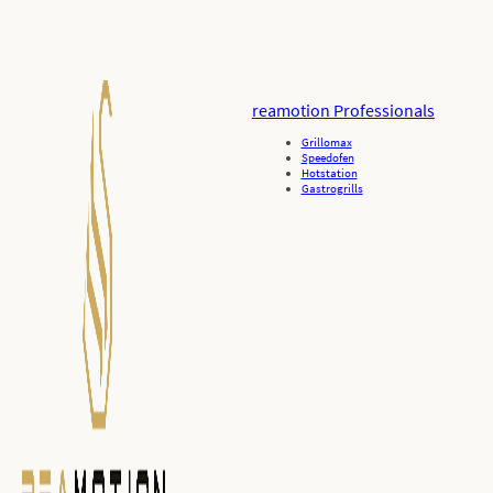
reamotion Professionals
Grillomax
Speedofen
Hotstation
Gastrogrills