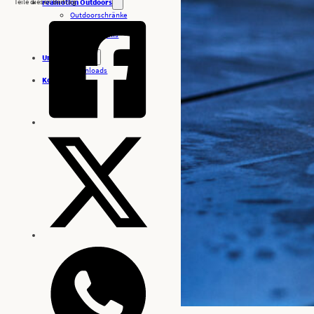
Teile diesen Beitrag
reamotion Outdoors
Outdoorschränke
Außenküchen
Oberhitzegrills
Grills
Unternehmen
Downloads
Kontakt